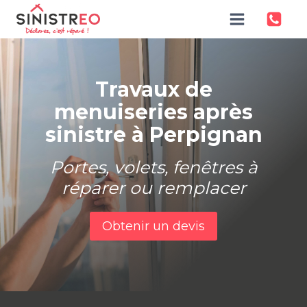
Aller
au
contenu
T
ravaux de
menuiseries après
sinistre à Perpignan
Portes, volets, fenêtres à
réparer ou remplacer
Obtenir un devis